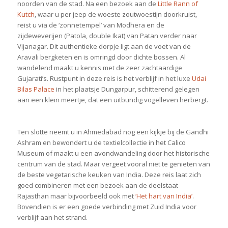
noorden van de stad. Na een bezoek aan de
Little Rann of
Kutch
, waar u per jeep de woeste zoutwoestijn doorkruist,
reist u via de ‘zonnetempel’ van Modhera en de
zijdeweverijen (Patola, double Ikat) van Patan verder naar
Vijanagar. Dit authentieke dorpje ligt aan de voet van de
Aravali bergketen en is omringd door dichte bossen. Al
wandelend maakt u kennis met de zeer zachtaardige
Gujarati’s. Rustpunt in deze reis is het verblijf in het luxe
Udai
Bilas Palace
in het plaatsje Dungarpur, schitterend gelegen
aan een klein meertje, dat een uitbundig vogelleven herbergt.
Ten slotte neemt u in Ahmedabad nog een kijkje bij de Gandhi
Ashram en bewondert u de textielcollectie in het Calico
Museum of maakt u een avondwandeling door het historische
centrum van de stad. Maar vergeet vooral niet te genieten van
de beste vegetarische keuken van India. Deze reis laat zich
goed combineren met een bezoek aan de deelstaat
Rajasthan maar bijvoorbeeld ook met
‘Het hart van India’
.
Bovendien is er een goede verbinding met Zuid India voor
verblijf aan het strand.