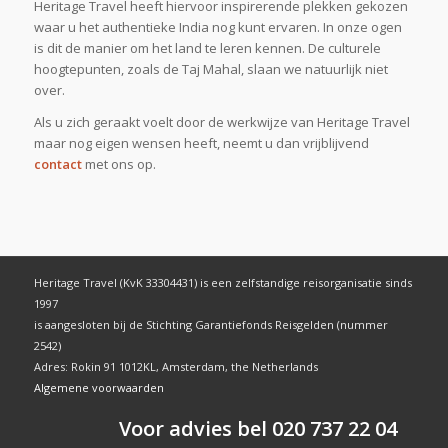
Heritage Travel heeft hiervoor inspirerende plekken gekozen
waar u het authentieke India nog kunt ervaren. In onze ogen
is dit de manier om het land te leren kennen. De culturele
hoogtepunten, zoals de Taj Mahal, slaan we natuurlijk niet
over.
Als u zich geraakt voelt door de werkwijze van Heritage Travel
maar nog eigen wensen heeft, neemt u dan vrijblijvend
contact
met ons op.
Heritage Travel (KvK 33304431) is een zelfstandige reisorganisatie sinds
1997
is aangesloten bij de Stichting Garantiefonds Reisgelden (nummer
2542)
Adres: Rokin 91 1012KL, Amsterdam, the Netherlands
Algemene voorwaarden
Voor advies bel 020 737 22 04