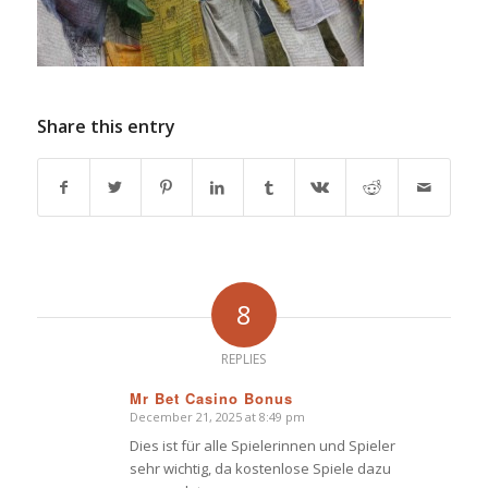
Share this entry
8
REPLIES
Mr Bet Casino Bonus
December 21, 2025 at 8:49 pm
says:
Dies ist für alle Spielerinnen und Spieler
sehr wichtig, da kostenlose Spiele dazu