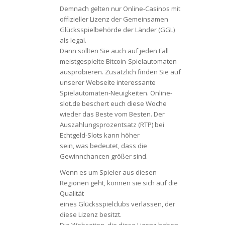
Demnach gelten nur Online-Casinos mit
offizieller Lizenz der Gemeinsamen
Glücksspielbehörde der Länder (GGL)
als legal.
Dann sollten Sie auch auf jeden Fall
meistgespielte Bitcoin-Spielautomaten
ausprobieren. Zusätzlich finden Sie auf
unserer Webseite interessante
Spielautomaten-Neuigkeiten. Online-
slot.de beschert euch diese Woche
wieder das Beste vom Besten. Der
Auszahlungsprozentsatz (RTP) bei
Echtgeld-Slots kann höher
sein, was bedeutet, dass die
Gewinnchancen größer sind.
Wenn es um Spieler aus diesen
Regionen geht, können sie sich auf die
Qualität
eines Glücksspielclubs verlassen, der
diese Lizenz besitzt.
Die Webseiten, die diese Lizenz haben,