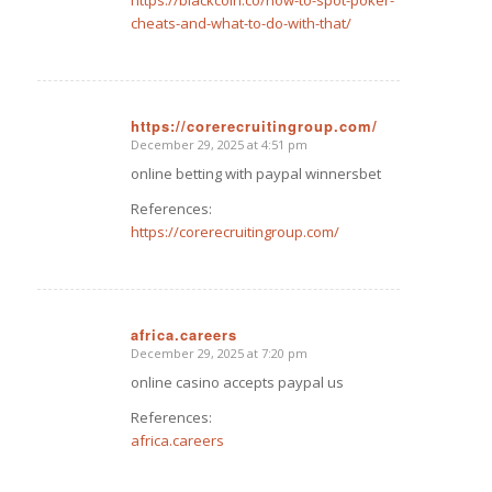
https://blackcoin.co/how-to-spot-poker-
cheats-and-what-to-do-with-that/
https://corerecruitingroup.com/
December 29, 2025 at 4:51 pm
says:
online betting with paypal winnersbet
References:
https://corerecruitingroup.com/
africa.careers
December 29, 2025 at 7:20 pm
says:
online casino accepts paypal us
References:
africa.careers