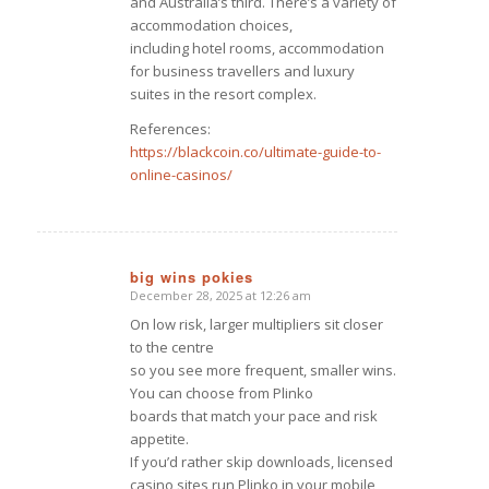
and Australia’s third. There’s a variety of
accommodation choices,
including hotel rooms, accommodation
for business travellers and luxury
suites in the resort complex.
References:
https://blackcoin.co/ultimate-guide-to-
online-casinos/
big wins pokies
December 28, 2025 at 12:26 am
says:
On low risk, larger multipliers sit closer
to the centre
so you see more frequent, smaller wins.
You can choose from Plinko
boards that match your pace and risk
appetite.
If you’d rather skip downloads, licensed
casino sites run Plinko in your mobile