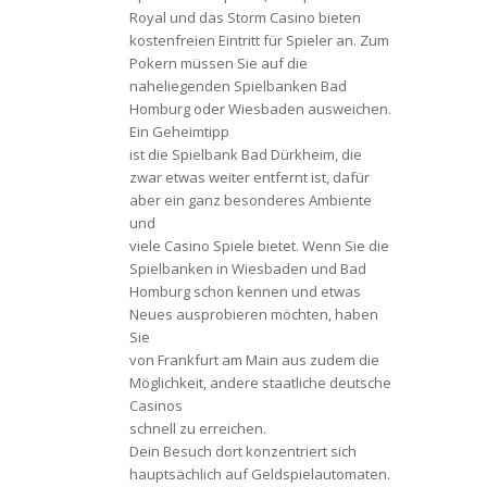
Royal und das Storm Casino bieten
kostenfreien Eintritt für Spieler an. Zum
Pokern müssen Sie auf die
naheliegenden Spielbanken Bad
Homburg oder Wiesbaden ausweichen.
Ein Geheimtipp
ist die Spielbank Bad Dürkheim, die
zwar etwas weiter entfernt ist, dafür
aber ein ganz besonderes Ambiente
und
viele Casino Spiele bietet. Wenn Sie die
Spielbanken in Wiesbaden und Bad
Homburg schon kennen und etwas
Neues ausprobieren möchten, haben
Sie
von Frankfurt am Main aus zudem die
Möglichkeit, andere staatliche deutsche
Casinos
schnell zu erreichen.
Dein Besuch dort konzentriert sich
hauptsächlich auf Geldspielautomaten.