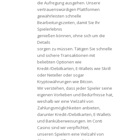
die Aufregung ausgehen. Unsere
vertrauenswürdigen Plattformen
gewährleisten schnelle
Bearbeitungszeiten, damit Sie Ihr
Spielerlebnis
genießen können, ohne sich um die
Details
sorgen zu müssen. Tätigen Sie schnelle
und sichere Transaktionen mit
beliebten Optionen wie
Kredit-/Debitkarten, E-Wallets wie Skrill
oder Neteller oder sogar
Kryptowährungen wie Bitcoin.
Wir verstehen, dass jeder Spieler seine
eigenen Vorlieben und Bedürfnisse hat,
weshalb wir eine Vielzahl von
Zahlungsmöglichkeiten anbieten,
darunter Kredit-/Debitkarten, E-Wallets
und Banküberweisungen. Im Conti
Casino sind wir verpflichtet,
unseren Spielern eine Vielzahl von