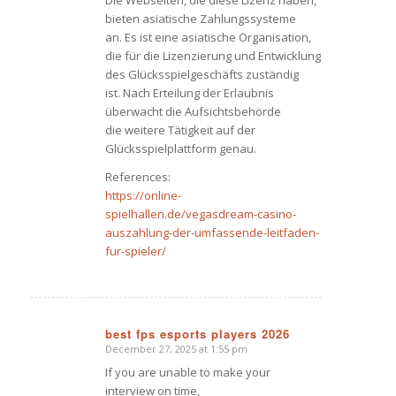
bieten asiatische Zahlungssysteme
an. Es ist eine asiatische Organisation,
die für die Lizenzierung und Entwicklung
des Glücksspielgeschäfts zuständig
ist. Nach Erteilung der Erlaubnis
überwacht die Aufsichtsbehörde
die weitere Tätigkeit auf der
Glücksspielplattform genau.
References:
https://online-
spielhallen.de/vegasdream-casino-
auszahlung-der-umfassende-leitfaden-
fur-spieler/
best fps esports players 2026
December 27, 2025 at 1:55 pm
says:
If you are unable to make your
interview on time,