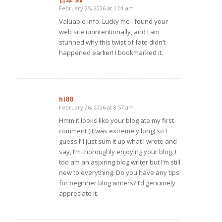
February 25, 2026 at 1:01 am
says:
Valuable info. Lucky me I found your
web site unintentionally, and I am
stunned why this twist of fate didn’t
happened earlier! I bookmarked it.
hi88
February 26, 2026 at 8:57 am
says:
Hmm it looks like your blog ate my first
comment (it was extremely long) so I
guess I’ll just sum it up what I wrote and
say, I’m thoroughly enjoying your blog. I
too am an aspiring blog writer but I’m still
new to everything. Do you have any tips
for beginner blog writers? I’d genuinely
appreciate it.