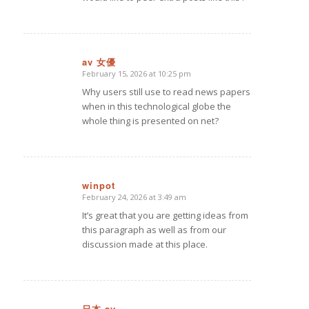
av 女優
February 15, 2026 at 10:25 pm
says:
Why users still use to read news papers
when in this technological globe the
whole thing is presented on net?
winpot
February 24, 2026 at 3:49 am
says:
It’s great that you are getting ideas from
this paragraph as well as from our
discussion made at this place.
日本 av