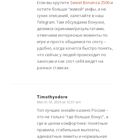
Если вы крутите
Sweet Bonanza 2500
и
хотите больше “живой” инфы, а не
сухих описаний, залетайте в наш
Telegram. Там обсуждаем бонуски,
делимся скринами/результатами,
отмечаем интересные моменты по
игре и просто общаемся по слоту –
удобно, когда хочется быстро понять,
что сейчас у людей происходит по
заносам и как слот себя ведёт на
разных ставках.
Timothyodore
March 10, 2026 at 12:01 am
says:
Топ лучших онлайн казино России –
это не только “где больше бонус”, а
где в целом комфортнее: понятные
правила, стабильные выплаты,
адекватные лимиты и нормальная