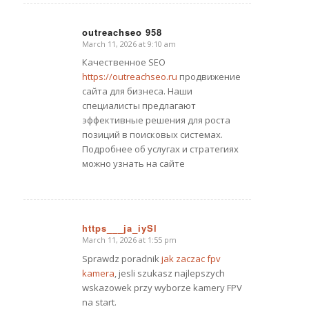
outreachseo 958
March 11, 2026 at 9:10 am
says:
Качественное SEO
https://outreachseo.ru
продвижение
сайта для бизнеса. Наши
специалисты предлагают
эффективные решения для роста
позиций в поисковых системах.
Подробнее об услугах и стратегиях
можно узнать на сайте
https___ja_iySl
March 11, 2026 at 1:55 pm
says:
Sprawdz poradnik
jak zaczac fpv
kamera
, jesli szukasz najlepszych
wskazowek przy wyborze kamery FPV
na start.