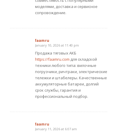
совместимость с популярными
моделями, доставка и сервисное
сопровождение.
faamru
January 10, 2026 at 11:40 pm
says:
Продажа тяговых АКБ
https://faamru.com
для складской
техники любого типа: вилочные
погрузчики, ричтраки, электрические
тележки и штабелеры. Качественные
аккумуляторные батареи, долгий
срок службы, гарантия и
профессиональный подбор.
faamru
January 11, 2026 at 6:07 am
says: