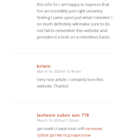
this info So i am happy to express that
I’ve an incredibly just right uncanny
feeling I came upon just what I needed. I
so much definitely will make sure to do
not fail to remember this website and
provides it a look on a relentless basis.
brlwin
March 16, 2026 at 12:46 am
says:
Very nice article. I certainly love this
website. Thanks!
lechenie zubov son 778
March 16, 2026 at 1:54 am
says:
детский стоматолог спб
лечение
зубов детям под наркозом