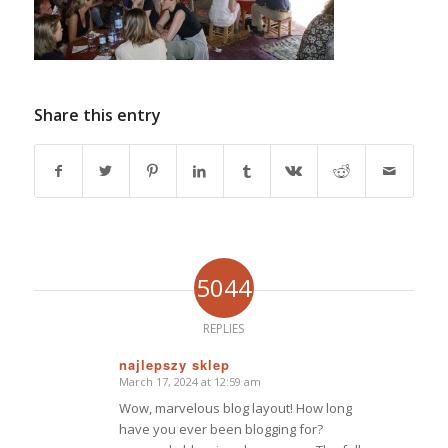
Share this entry
5044
REPLIES
najlepszy sklep
March 17, 2024 at 12:59 am
says:
Wow, marvelous blog layout! How long
have you ever been blogging for?