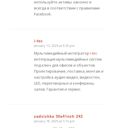
используйте активы законно и
всегда в соответствии с правилами
Facebook.
i-tec
January 15, 2026 at 9:20 pm
says:
Мультимедийный интегратор
i-tec
интеграция мультимедийных систем
под ключ для офисов и объектов.
Проектирование, поставка, монтаж и
настройка аудио-видео, видеостен,
LED, переговорных и конференц-
залов. Гарантия и сервис.
zadvizhka 30s41nzh 242
January 18, 2026 at 5:15 pm
says: