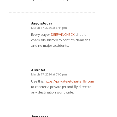
JasonJoura
March 17, 2026 at 6:44 pm
says:
Every buyer
DEEPVINCHECK
should
check VIN history to confirm clean title
and no major accidents.
Alvinfef
March 17, 2026 at 7:00 pm
says:
Use this
https://privatejetcharterfly.com
to charter a private jet and fly direct to
any destination worldwide.
Jamesres