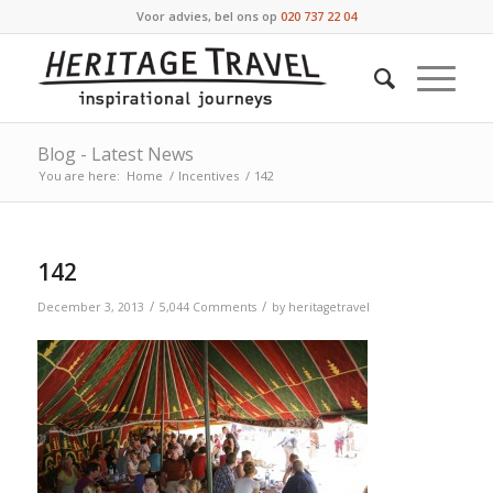
Voor advies, bel ons op
020 737 22 04
Blog - Latest News
You are here:
Home
/
Incentives
/
142
142
/
/
December 3, 2013
5,044 Comments
by
heritagetravel