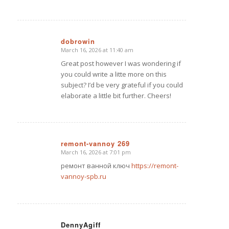
dobrowin
March 16, 2026 at 11:40 am
says:
Great post however I was wondering if
you could write a litte more on this
subject? I’d be very grateful if you could
elaborate a little bit further. Cheers!
remont-vannoy 269
March 16, 2026 at 7:01 pm
says:
ремонт ванной ключ
https://remont-
vannoy-spb.ru
DennyAgiff