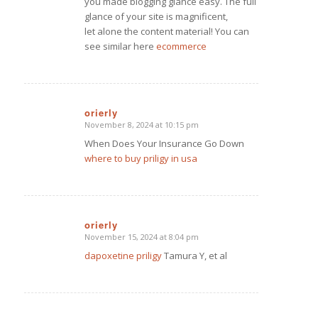
you made blogging glance easy. The full
glance of your site is magnificent,
let alone the content material! You can
see similar here
ecommerce
orierly
November 8, 2024 at 10:15 pm
says:
When Does Your Insurance Go Down
where to buy priligy in usa
orierly
November 15, 2024 at 8:04 pm
says:
dapoxetine priligy
Tamura Y, et al