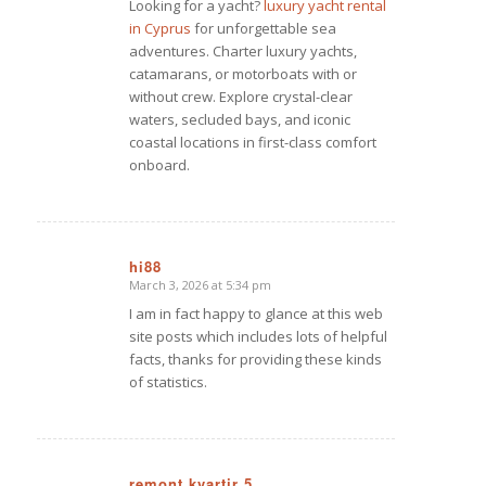
Looking for a yacht?
luxury yacht rental
in Cyprus
for unforgettable sea
adventures. Charter luxury yachts,
catamarans, or motorboats with or
without crew. Explore crystal-clear
waters, secluded bays, and iconic
coastal locations in first-class comfort
onboard.
hi88
March 3, 2026 at 5:34 pm
says:
I am in fact happy to glance at this web
site posts which includes lots of helpful
facts, thanks for providing these kinds
of statistics.
remont kvartir 5