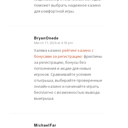
поможет выбрать надежное казино
для комфортной игры.
BryanOnede
March 17, 2026 at 4:18 pm
says:
Халява казино
рейтинг казино с
бонусами за регистрацию
: фриспины
за регистрацию, бонусы без
пополнения и акции для новых
игроков. Сравнивайте условия
отыгрыша, выбирайте проверенные
онлайн казино и начинайте играть
бесплатно с возможностью вывода
выигрыша.
MichaelFar