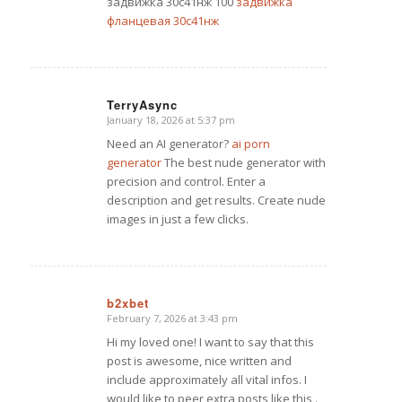
задвижка 30с41нж 100
задвижка
фланцевая 30с41нж
TerryAsync
January 18, 2026 at 5:37 pm
says:
Need an AI generator?
ai porn
generator
The best nude generator with
precision and control. Enter a
description and get results. Create nude
images in just a few clicks.
b2xbet
February 7, 2026 at 3:43 pm
says:
Hi my loved one! I want to say that this
post is awesome, nice written and
include approximately all vital infos. I
would like to peer extra posts like this .