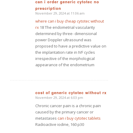
can i order generic cytotec no
prescription
says:
November 29, 2024 at 11:06 am
where can i buy cheap cytotec without
rx
18 The endometrial vascularity
determined by three- dimensional
power Doppler ultrasound was
proposed to have a predictive value on
the implantation rate in IVF cycles
irrespective of the morphological
appearance of the endometrium
cost of generic cytotec without rx
November 29, 2024 at 6:03 pm
says:
Chronic cancer pain is a chronic pain
caused by the primary cancer or
metastases
can i buy cytotec tablets
Radioactive iodine, 160 p30