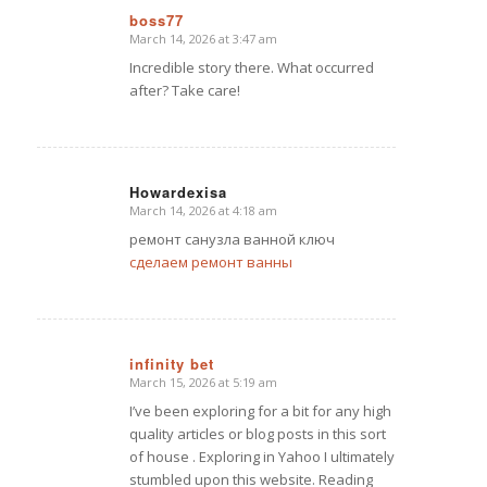
boss77
March 14, 2026 at 3:47 am
says:
Incredible story there. What occurred
after? Take care!
Howardexisa
March 14, 2026 at 4:18 am
says:
ремонт санузла ванной ключ
сделаем ремонт ванны
infinity bet
March 15, 2026 at 5:19 am
says:
I’ve been exploring for a bit for any high
quality articles or blog posts in this sort
of house . Exploring in Yahoo I ultimately
stumbled upon this website. Reading