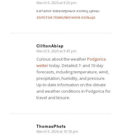
March 9, 2026 at 9:26 pm
says:
каталог ювелирных колец цены
золотое помолвочное кольцо
CliftonAbisp
March 9, 2026 at 9:43 pm
says:
Curious about the weather
Podgorica
wetter
today. Detailed 7- and 10-day
forecasts, including temperature, wind,
precipitation, humidity, and pressure.
Up-to-date information on the climate
and weather conditions in Podgorica for
travel and leisure.
ThomasPhefs
March 9, 2026 at 10:18 pm
says: