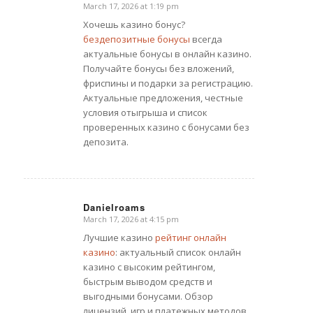
March 17, 2026 at 1:19 pm
says:
Хочешь казино бонус?
бездепозитные бонусы
всегда
актуальные бонусы в онлайн казино.
Получайте бонусы без вложений,
фриспины и подарки за регистрацию.
Актуальные предложения, честные
условия отыгрыша и список
проверенных казино с бонусами без
депозита.
Danielroams
March 17, 2026 at 4:15 pm
says:
Лучшие казино
рейтинг онлайн
казино
: актуальный список онлайн
казино с высоким рейтингом,
быстрым выводом средств и
выгодными бонусами. Обзор
лицензий, игр и платежных методов