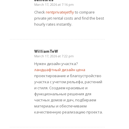
March 17, 2026 at 7:16 pm
says:
Check
rentprivatejetfly
to compare
private jet rental costs and find the best
hourly rates instantly.
WilliamTeW
March 17, 2026 at 7:22 pm
says:
Нужен дизайн участка?
ландшафтный дизайн цена
проектирование и благоустройство
участка с учетом рельефа, растений
и стиля. Создаем красивые и
функциональные решения для
частных домов и дач, подбираем
материалы и обеспечиваем
качественную реализацию проекта.