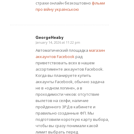
страхи онлайн безкоштовно
фільми
про війну українською
GeorgeHeaby
January 14, 2026 at 11:22 pm
says:
Автоматический площадка
магазин
аккаунтов Facebook
рад
приветствовать всех в нашем
ассортименте аккаунтов Facebook.
Когда вы планируете купить
аккаунты Facebook, обычно задача
не в «одном логине», а в
проходимости чеков: отсутствие
вылетов на селфи, наличие
пройденного ЗРД в кабинете и
правильно созданные ФП. Мы
подготовили короткую карту выбора,
чтобы вы сразу понимали какой
лимит выбрать перед