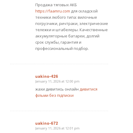
Продажа тяговых АКБ
https://faamru.com
для складской
техники любого типа: вилочные
погрузчики, ричтраки, электрические
тележки и штабелеры. Качественные
аккумуляторные батареи, долгий
срок службы, гарантия и
профессиональный подбор.
uakino-426
January 11, 2026 at 12:00 pm
says:
жахи дивитись онлайн
дивитися
фільми без підписки
uakino-672
January 11, 2026 at 12:01 pm
says: