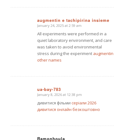
augmentin e tachipirina insieme
January 24, 2025 at 2:59 am
says:
All experiments were performed in a
quiet laboratory environment, and care
was taken to avoid environmental
stress during the experiment
augmentin
other names
ua-bay-783
January 8, 2026 at 12:38 pm
says:
дивитися фільми
серіали 2026
дивитися онлайн безкоштовно
Ramonhoula