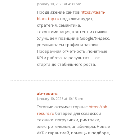
January 10, 2026 at 4:38 pm
says:
Продвижение сайтов
https://team-
black-top.ru
под ключ: аудит,
стратегия, семантика,
техоптимизация, контент и ссылки.
Улучшаем позиции в Google/Яндекс,
увеличиваем трафик и заявки.
Прозрачная отчетность, понятные
KPI и работа на результат — от
старта до стабильного роста.
ab-resurs
January 10, 2026 at 10:15 pm
says:
Тяговые аккумуляторные
https://ab-
resurs.ru
батареи для складской
техники: погрузчики, ричтраки,
электротележки, штабелеры. Новые
АКБ с гарантией, помощь в подборе,