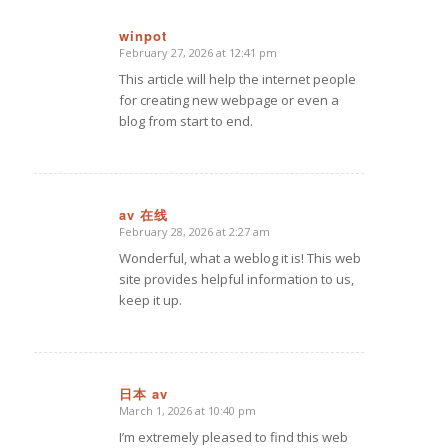
winpot
February 27, 2026 at 12:41 pm
says:
This article will help the internet people
for creating new webpage or even a
blog from start to end.
av 在线
February 28, 2026 at 2:27 am
says:
Wonderful, what a weblog it is! This web
site provides helpful information to us,
keep it up.
日本 av
March 1, 2026 at 10:40 pm
says:
I’m extremely pleased to find this web