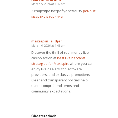
March 5, 2026 at 1:37 am
says:
2 квартира потребує ремонту
ремонт
квартир вторинка
maxispin_a_djer
March 6, 2026 at 1:45 am
says:
Discover the thrill of real-money live
casino action at
best live baccarat
strategies for Maxispin
, where you can
enjoy live dealers, top software
providers, and exclusive promotions.
Clear and transparent policies help
users comprehend terms and
community expectations.
Chesteradach