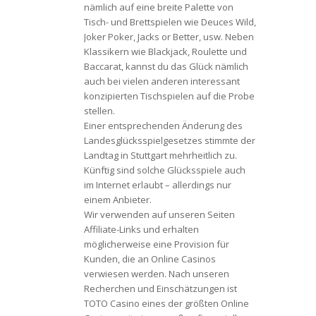
nämlich auf eine breite Palette von
Tisch- und Brettspielen wie Deuces Wild,
Joker Poker, Jacks or Better, usw. Neben
Klassikern wie Blackjack, Roulette und
Baccarat, kannst du das Glück nämlich
auch bei vielen anderen interessant
konzipierten Tischspielen auf die Probe
stellen.
Einer entsprechenden Änderung des
Landesglücksspielgesetzes stimmte der
Landtag in Stuttgart mehrheitlich zu.
Künftig sind solche Glücksspiele auch
im Internet erlaubt – allerdings nur
einem Anbieter.
Wir verwenden auf unseren Seiten
Affiliate-Links und erhalten
möglicherweise eine Provision für
Kunden, die an Online Casinos
verwiesen werden. Nach unseren
Recherchen und Einschätzungen ist
TOTO Casino eines der größten Online