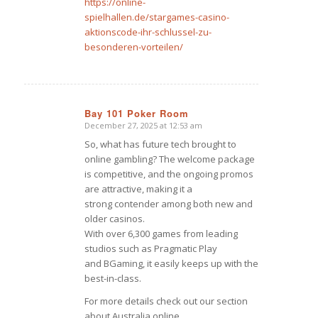
https://online-
spielhallen.de/stargames-casino-
aktionscode-ihr-schlussel-zu-
besonderen-vorteilen/
Bay 101 Poker Room
December 27, 2025 at 12:53 am
says:
So, what has future tech brought to
online gambling? The welcome package
is competitive, and the ongoing promos
are attractive, making it a
strong contender among both new and
older casinos.
With over 6,300 games from leading
studios such as Pragmatic Play
and BGaming, it easily keeps up with the
best-in-class.
For more details check out our section
about Australia online