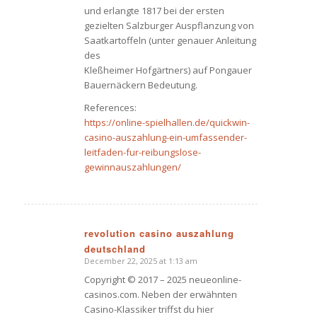
und erlangte 1817 bei der ersten
gezielten Salzburger Auspflanzung von
Saatkartoffeln (unter genauer Anleitung
des
Kleßheimer Hofgärtners) auf Pongauer
Bauernäckern Bedeutung.
References:
https://online-spielhallen.de/quickwin-
casino-auszahlung-ein-umfassender-
leitfaden-fur-reibungslose-
gewinnauszahlungen/
revolution casino auszahlung
deutschland
says:
December 22, 2025 at 1:13 am
Copyright © 2017 – 2025 neueonline-
casinos.com. Neben der erwähnten
Casino-Klassiker triffst du hier