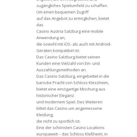
zugängliches Spielumfeld zu schaffen.
Um einen bequemen Zugriff
auf das Angebot zu ermöglichen, bietet
das
Casino Austria Salzburg eine mobile
Anwendung an,
die sowohl mit iOS- als auch mit Android-
Geräten kompatibel ist.
Das Casino Salzburg bietet seinen
Kunden eine Vielzahl von Ein- und
Auszahlungsmethoden an.
Das Casino Salzburg, eingebettet in die
barocke Pracht von Schloss Klessheim,
bietet eine einzigartige Mischung aus
historischer Eleganz
und modernem Spiel. Des Weiteren
bittet das Casino um angemessene
Kleidung,
die nicht zu sportlich ist.
Eine der schönsten Casino Locations
europaweit – das Schloss Kleßheim, in