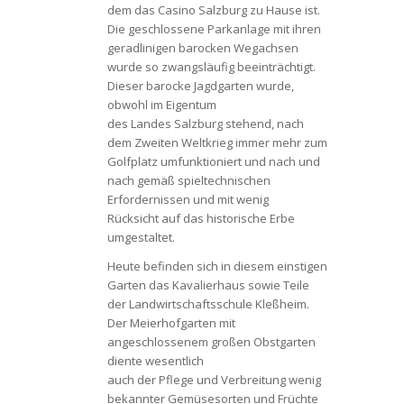
dem das Casino Salzburg zu Hause ist.
Die geschlossene Parkanlage mit ihren
geradlinigen barocken Wegachsen
wurde so zwangsläufig beeinträchtigt.
Dieser barocke Jagdgarten wurde,
obwohl im Eigentum
des Landes Salzburg stehend, nach
dem Zweiten Weltkrieg immer mehr zum
Golfplatz umfunktioniert und nach und
nach gemäß spieltechnischen
Erfordernissen und mit wenig
Rücksicht auf das historische Erbe
umgestaltet.
Heute befinden sich in diesem einstigen
Garten das Kavalierhaus sowie Teile
der Landwirtschaftsschule Kleßheim.
Der Meierhofgarten mit
angeschlossenem großen Obstgarten
diente wesentlich
auch der Pflege und Verbreitung wenig
bekannter Gemüsesorten und Früchte