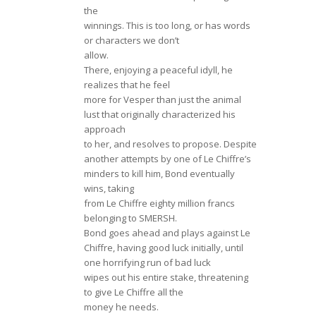
the
winnings. This is too long, or has words
or characters we don’t
allow.
There, enjoying a peaceful idyll, he
realizes that he feel
more for Vesper than just the animal
lust that originally characterized his
approach
to her, and resolves to propose. Despite
another attempts by one of Le Chiffre’s
minders to kill him, Bond eventually
wins, taking
from Le Chiffre eighty million francs
belonging to SMERSH.
Bond goes ahead and plays against Le
Chiffre, having good luck initially, until
one horrifying run of bad luck
wipes out his entire stake, threatening
to give Le Chiffre all the
money he needs.