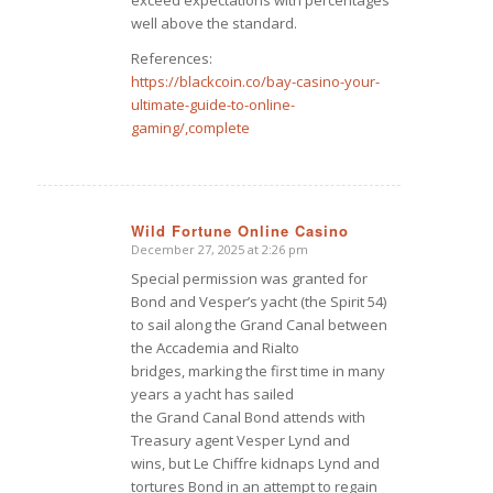
exceed expectations with percentages
well above the standard.
References:
https://blackcoin.co/bay-casino-your-
ultimate-guide-to-online-
gaming/,complete
Wild Fortune Online Casino
December 27, 2025 at 2:26 pm
says:
Special permission was granted for
Bond and Vesper’s yacht (the Spirit 54)
to sail along the Grand Canal between
the Accademia and Rialto
bridges, marking the first time in many
years a yacht has sailed
the Grand Canal Bond attends with
Treasury agent Vesper Lynd and
wins, but Le Chiffre kidnaps Lynd and
tortures Bond in an attempt to regain