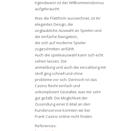
Irgendwann ist der Willkommensbonus
aufgebraucht.
Was die Plattform auszeichnet, ist ihr
elegantes Design, die
unglaubliche Auswahl an Spielen und
die einfache Navigation,
die sich auf moderne Spieler
zugeschnitten anfühlt.
Auch die spieleauswahl kann sich echt
sehen lassen. Die
anmeldung und auch die einzahlung mit
skrill ging schnell und ohne
probleme vor sich. Dennoch ist das
Casino Recht einfach und
unkompliziert Gestaltet, was mir sehr
gut gefällt. Die Möglichkeit der
Zusendung einer E-Mail an den
Kundenservice konnten wir bei
Frank Casino online nicht finden.
References: