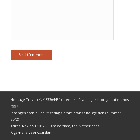
Heritage Travel (KvK 33304431) is een zelfstandige reisorganisatie sinds
1997
is aangesloten bij de Stichting Garantiefonds Reisgelden (nummer
2542)
Adres: Rokin 91 1012KL, Amsterdam, the Netherlands
Algemene voorwaarden