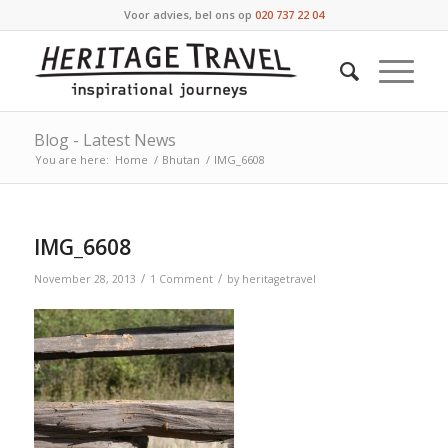
Voor advies, bel ons op
020 737 22 04
Blog - Latest News
You are here:
Home
/
Bhutan
/
IMG_6608
says:
IMG_6608
/
/
November 28, 2013
1 Comment
by
heritagetravel