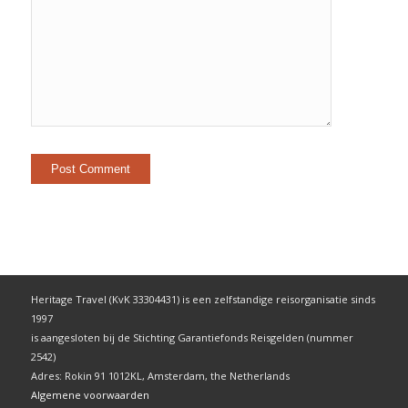
Heritage Travel (KvK 33304431) is een zelfstandige reisorganisatie sinds
1997
is aangesloten bij de Stichting Garantiefonds Reisgelden (nummer
2542)
Adres: Rokin 91 1012KL, Amsterdam, the Netherlands
Algemene voorwaarden