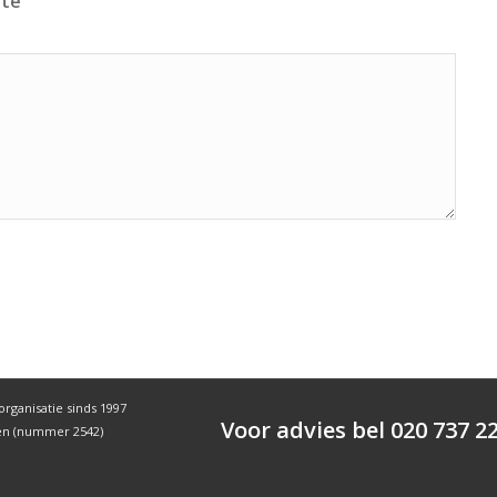
ite
organisatie sinds 1997
Voor advies bel 020 737 2
den (nummer 2542)