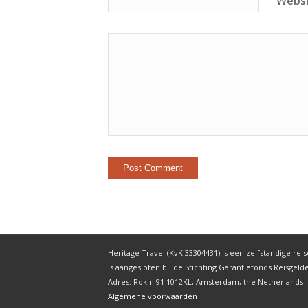
Webs
Heritage Travel (KvK 33304431) is een zelfstandige reis
is aangesloten bij de Stichting Garantiefonds Reisgel
Adres: Rokin 91 1012KL, Amsterdam, the Netherlands
Algemene voorwaarden