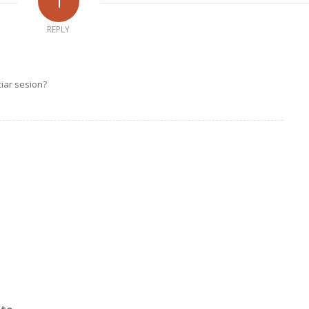
1
REPLY
iar sesion?