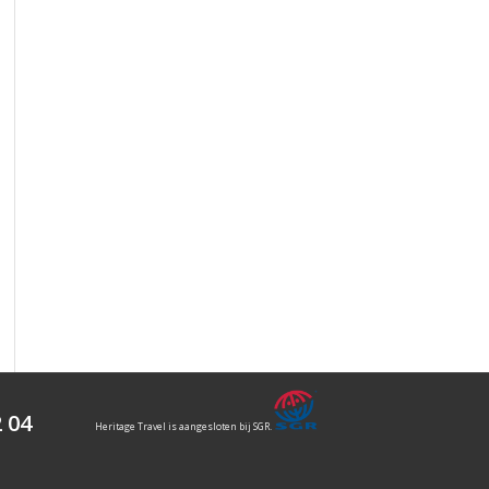
2 04
Heritage Travel is aangesloten bij SGR.