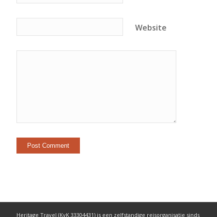
Website
Heritage Travel (KvK 33304431) is een zelfstandige reisorganisatie sinds