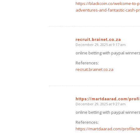
https://blackcoin.co/welcome-to-p
adventures-and-fantastic-cash-pr
recruit.brainet.co.za
December 29, 2025 at 9:17 am
says:
online betting with paypal winner
References:
recruit.brainet.co.za
https://martdaarad.com/prof
December 29, 2025 at 9:27 am
says:
online betting with paypal winner
References:
https://martdaarad.com/profile/