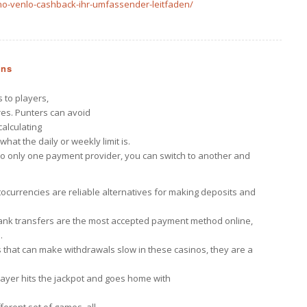
sino-venlo-cashback-ihr-umfassender-leitfaden/
ens
s to players,
res. Punters can avoid
calculating
t the daily or weekly limit is.
 to only one payment provider, you can switch to another and
currencies are reliable alternatives for making deposits and
nk transfers are the most accepted payment method online,
.
 that can make withdrawals slow in these casinos, they are a
yer hits the jackpot and goes home with