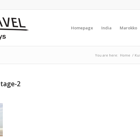
Homepage
India
Marokko
You are here:
Home
/
Ku
itage-2