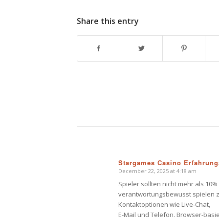
Share this entry
Stargames Casino Erfahrung
December 22, 2025 at 4:18 am
says:
Spieler sollten nicht mehr als 10
verantwortungsbewusst spielen z
Kontaktoptionen wie Live-Chat,
E-Mail und Telefon. Browser-basie