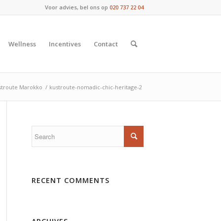
Voor advies, bel ons op
020 737 22 04
Wellness
Incentives
Contact
stroute Marokko
/
kustroute-nomadic-chic-heritage-2
RECENT COMMENTS