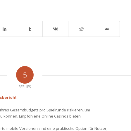
5
REPLIES
sbericht
% ihres Gesamtbudgets pro Spielrunde riskieren, um
u können. Empfohlene Online Casinos bieten
rte mobile Versionen sind eine praktische Option für Nutzer,