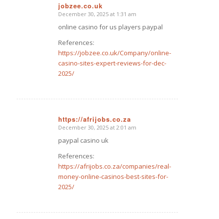
jobzee.co.uk
December 30, 2025 at 1:31 am
says:
online casino for us players paypal
References:
https://jobzee.co.uk/Company/online-
casino-sites-expert-reviews-for-dec-
2025/
https://afrijobs.co.za
December 30, 2025 at 2:01 am
says:
paypal casino uk
References:
https://afrijobs.co.za/companies/real-
money-online-casinos-best-sites-for-
2025/