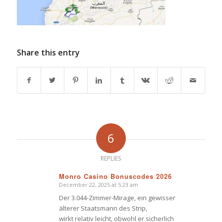
Share this entry
6
REPLIES
Monro Casino Bonuscodes 2026
December 22, 2025 at 5:23 am
says:
Der 3.044-Zimmer-Mirage, ein gewisser
älterer Staatsmann des Strip,
wirkt relativ leicht, obwohl er sicherlich