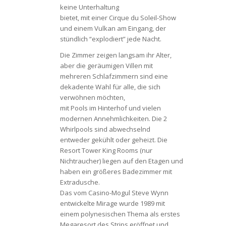
keine Unterhaltung
bietet, mit einer Cirque du Soleil-Show
und einem Vulkan am Eingang, der
stündlich “explodiert” jede Nacht.
Die Zimmer zeigen langsam ihr Alter,
aber die geräumigen Villen mit
mehreren Schlafzimmern sind eine
dekadente Wahl für alle, die sich
verwöhnen möchten,
mit Pools im Hinterhof und vielen
modernen Annehmlichkeiten. Die 2
Whirlpools sind abwechselnd
entweder gekühlt oder geheizt. Die
Resort Tower King Rooms (nur
Nichtraucher) liegen auf den Etagen und
haben ein größeres Badezimmer mit
Extradusche.
Das vom Casino-Mogul Steve Wynn
entwickelte Mirage wurde 1989 mit
einem polynesischen Thema als erstes
Megaresort des Strips eröffnet und