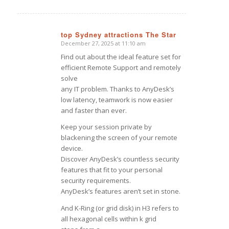
top Sydney attractions The Star
December 27, 2025 at 11:10 am
says:
Find out about the ideal feature set for
efficient Remote Support and remotely
solve
any IT problem. Thanks to AnyDesk’s
low latency, teamwork is now easier
and faster than ever.
Keep your session private by
blackening the screen of your remote
device.
Discover AnyDesk’s countless security
features that fit to your personal
security requirements.
AnyDesk’s features aren’t set in stone.
And K-Ring (or grid disk) in H3 refers to
all hexagonal cells within k grid