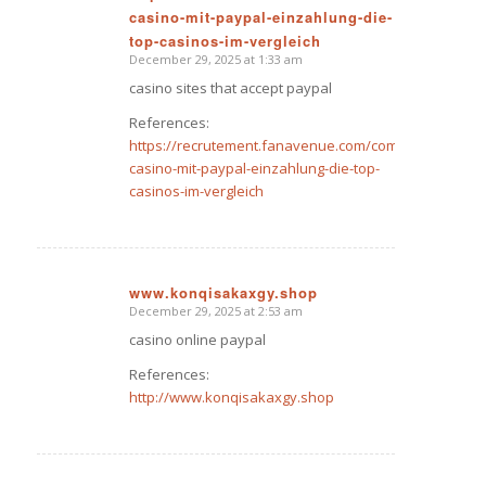
casino-mit-paypal-einzahlung-die-
says:
top-casinos-im-vergleich
December 29, 2025 at 1:33 am
casino sites that accept paypal
References:
https://recrutement.fanavenue.com/companies/onlin
casino-mit-paypal-einzahlung-die-top-
casinos-im-vergleich
www.konqisakaxgy.shop
December 29, 2025 at 2:53 am
says:
casino online paypal
References:
http://www.konqisakaxgy.shop