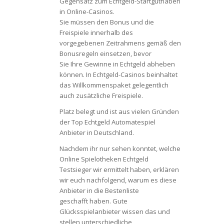
Gegensatz zum Echtgeld-Startguthaben
in Online-Casinos.
Sie müssen den Bonus und die
Freispiele innerhalb des
vorgegebenen Zeitrahmens gemäß den
Bonusregeln einsetzen, bevor
Sie Ihre Gewinne in Echtgeld abheben
können. In Echtgeld-Casinos beinhaltet
das Willkommenspaket gelegentlich
auch zusätzliche Freispiele.
Platz belegt und ist aus vielen Gründen
der Top Echtgeld Automatespiel
Anbieter in Deutschland.
Nachdem ihr nur sehen konntet, welche
Online Spielotheken Echtgeld
Testsieger wir ermittelt haben, erklären
wir euch nachfolgend, warum es diese
Anbieter in die Bestenliste
geschafft haben. Gute
Glücksspielanbieter wissen das und
stellen unterschiedliche