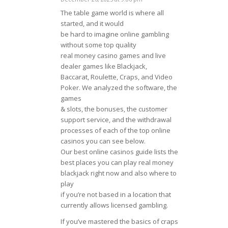
says:
The table game world is where all
started, and it would
be hard to imagine online gambling
without some top quality
real money casino games and live
dealer games like Blackjack,
Baccarat, Roulette, Craps, and Video
Poker. We analyzed the software, the
games
& slots, the bonuses, the customer
support service, and the withdrawal
processes of each of the top online
casinos you can see below.
Our best online casinos guide lists the
best places you can play real money
blackjack right now and also where to
play
if you’re not based in a location that
currently allows licensed gambling.
If you’ve mastered the basics of craps