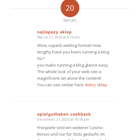
20
REPLIES
najlepszy sklep
March 17, 2024 at 6:16 am
says:
Wow, superb weblog format! How
lengthy have you been running a blog
for?
you make running a blog glance easy.
The whole look of your web site is
magnificent, let alone the content!
You can see similar here
dobry sklep
spielguthaben cashback
December 21, 2025 at 10:56 pm
says:
Freispiele sind ein weiterer Casino-
Bonus und nur für Slots gedacht, im