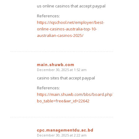
us online casinos that accept paypal
References:
https://iqschool.net/employer/best-
online-casinos-australia-top-10-
australian-casinos-2025/
main.shuwb.com
December 30, 2025 at 1:52 am
says:
casino sites that accept paypal
References:
https://main.shuwb.com/bbs/board.php?
bo_table=free&wr_id=22642
cpc.managementdu.ac.bd
December 30, 2025 at 2:22 am
says: