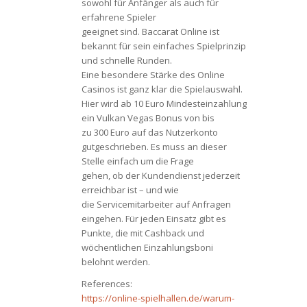
sowohl für Anfänger als auch für
erfahrene Spieler
geeignet sind. Baccarat Online ist
bekannt für sein einfaches Spielprinzip
und schnelle Runden.
Eine besondere Stärke des Online
Casinos ist ganz klar die Spielauswahl.
Hier wird ab 10 Euro Mindesteinzahlung
ein Vulkan Vegas Bonus von bis
zu 300 Euro auf das Nutzerkonto
gutgeschrieben. Es muss an dieser
Stelle einfach um die Frage
gehen, ob der Kundendienst jederzeit
erreichbar ist – und wie
die Servicemitarbeiter auf Anfragen
eingehen. Für jeden Einsatz gibt es
Punkte, die mit Cashback und
wöchentlichen Einzahlungsboni
belohnt werden.
References:
https://online-spielhallen.de/warum-