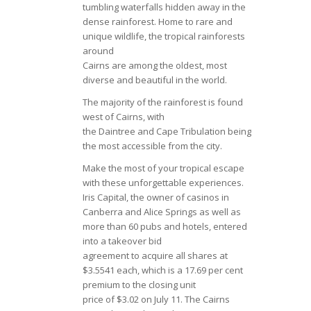
tumbling waterfalls hidden away in the
dense rainforest. Home to rare and
unique wildlife, the tropical rainforests
around
Cairns are among the oldest, most
diverse and beautiful in the world.
The majority of the rainforest is found
west of Cairns, with
the Daintree and Cape Tribulation being
the most accessible from the city.
Make the most of your tropical escape
with these unforgettable experiences.
Iris Capital, the owner of casinos in
Canberra and Alice Springs as well as
more than 60 pubs and hotels, entered
into a takeover bid
agreement to acquire all shares at
$3.5541 each, which is a 17.69 per cent
premium to the closing unit
price of $3.02 on July 11. The Cairns