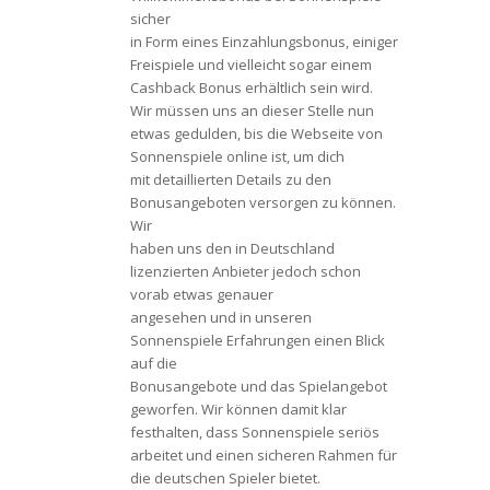
sicher
in Form eines Einzahlungsbonus, einiger
Freispiele und vielleicht sogar einem
Cashback Bonus erhältlich sein wird.
Wir müssen uns an dieser Stelle nun
etwas gedulden, bis die Webseite von
Sonnenspiele online ist, um dich
mit detaillierten Details zu den
Bonusangeboten versorgen zu können.
Wir
haben uns den in Deutschland
lizenzierten Anbieter jedoch schon
vorab etwas genauer
angesehen und in unseren
Sonnenspiele Erfahrungen einen Blick
auf die
Bonusangebote und das Spielangebot
geworfen. Wir können damit klar
festhalten, dass Sonnenspiele seriös
arbeitet und einen sicheren Rahmen für
die deutschen Spieler bietet.