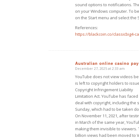
sound options to notifications. Th
on your Windows computer. To beg
on the Start menu and select the S
References:
https://blackcoin.co/classicbig4-c
Australian online casino pa
December 27, 2025 at 2:33 am
says:
YouTube does not view videos befo
is left to copyright holders to is
Copyright Infringement Liability
Limitation Act. YouTube has faced 
deal with copyright, including the si
Sunday, which had to be taken do
On November 11, 2021, after testi
in March of the same year, YouTub
making them invisible to viewers. 
billion views had been moved to V