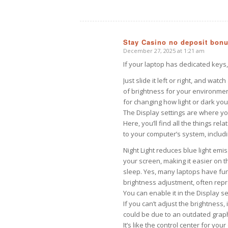
Stay Casino no deposit bonu
December 27, 2025 at 1:21 am
says:
If your laptop has dedicated keys,
Just slide it left or right, and wat
of brightness for your environment.
for changing how light or dark yo
The Display settings are where yo
Here, you’ll find all the things rela
to your computer’s system, includi
Night Light reduces blue light emi
your screen, making it easier on t
sleep. Yes, many laptops have fu
brightness adjustment, often repr
You can enable it in the Display se
If you can’t adjust the brightness, i
could be due to an outdated graph
It’s like the control center for yo