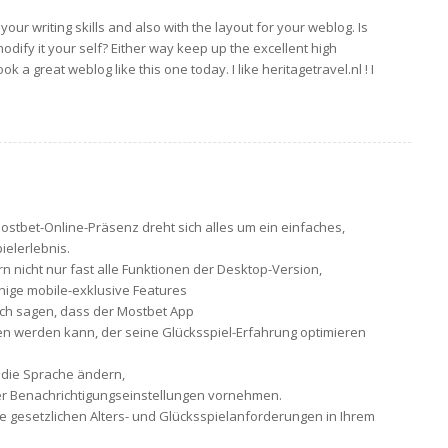
your writing skills and also with the layout for your weblog. Is
modify it your self? Either way keep up the excellent high
ook a great weblog like this one today. I like heritagetravel.nl ! I
Mostbet-Online-Präsenz dreht sich alles um ein einfaches,
ielerlebnis.
n nicht nur fast alle Funktionen der Desktop-Version,
nige mobile-exklusive Features
ch sagen, dass der Mostbet App
 werden kann, der seine Glücksspiel-Erfahrung optimieren
 die Sprache ändern,
r Benachrichtigungseinstellungen vornehmen.
 die gesetzlichen Alters- und Glücksspielanforderungen in Ihrem