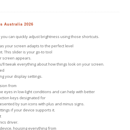
s Australia 2026
 you can quickly adjust brightness using those shortcuts.
ch as your screen adapts to the perfect level
 This slider is your go-to tool
ur screen appears.
u’ll tweak everything about how things look on your screen.
ted
ng your display settings.
ssion from
he eyes in low-light conditions and can help with better
nction keys designated for
esented by sun icons with plus and minus signs.
ttings if your device supports it.
t
ics driver.
ur device, housing everything from