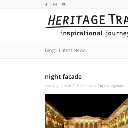
Blog - Latest News
night facade
/
/
February 10, 2020
15 Comments
by
heritagetravel