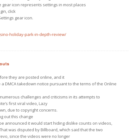
e gear icon represents settings in most places
in, click
ettings gear icon.
asino-holiday-park-in-depth-review/
youts
re they are posted online, and it
sue a DMCA takedown notice pursuant to the terms of the Online
numerous challenges and criticisms in its attempts to
te’s first viral video, Lazy
wn, due to copyright concerns.
ng out this change
e announced it would start hiding dislike counts on videos,
That was disputed by Billboard, which said that the two
evo, since the videos were no longer