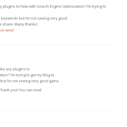
plugins to help with Search Engine Optimization? I’m trying to
 keywords but I’m not seeing very good
se share. Many thanks!
Eco wool
ke any plugins to
ion? I’m trying to get my blog to
ut I’m not seeing very good gains.
 Thank you! You can read