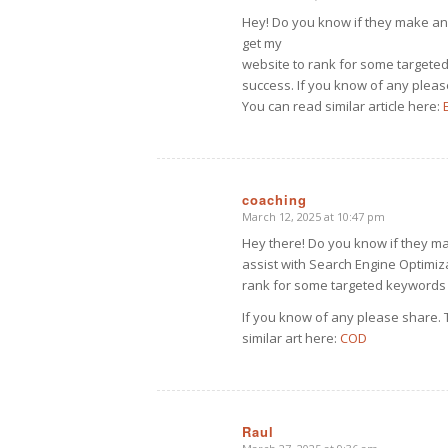
says:
Hey! Do you know if they make any 
get my
website to rank for some targeted
success. If you know of any plea
You can read similar article here:
coaching
March 12, 2025 at 10:47 pm
says:
Hey there! Do you know if they ma
assist with Search Engine Optimizat
rank for some targeted keywords b
If you know of any please share.
similar art here:
COD
Raul