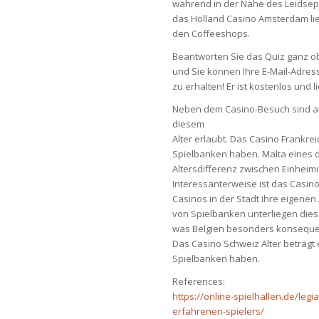
während in der Nähe des Leidsep
das Holland Casino Amsterdam li
den Coffeeshops.
Beantworten Sie das Quiz ganz ob
und Sie können Ihre E-Mail-Adre
zu erhalten! Er ist kostenlos und l
Neben dem Casino-Besuch sind auc
diesem
Alter erlaubt. Das Casino Frankreic
Spielbanken haben. Malta eines d
Altersdifferenz zwischen Einheim
Interessanterweise ist das Casino
Casinos in der Stadt ihre eigenen
von Spielbanken unterliegen dies
was Belgien besonders konsequen
Das Casino Schweiz Alter beträgt e
Spielbanken haben.
References:
https://online-spielhallen.de/leg
erfahrenen-spielers/