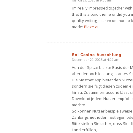
March 27, 2025 at 9:36 am
says:
I’m really impressed together with 
that this a paid theme or did you 
quality writing, it is uncommon to l
made:
Blaze ai
Sol Casino Auszahlung
December 22, 2025 at 4:29 am
says:
Von der Spitze bis zur Basis der 
aber dennoch leistungsstarkes Sp
Die Mostbet App bietet den Nutzer
sondern sie fügt diesen zudem ei
hinzu. Zusammenfassend lässt si
Download jedem Nutzer empfohlen
möchte.
So können Nutzer beispielsweise
Zahlungsmethoden festlegen ode
Bitte stellen Sie sicher, dass Sie
Land erfüllen,