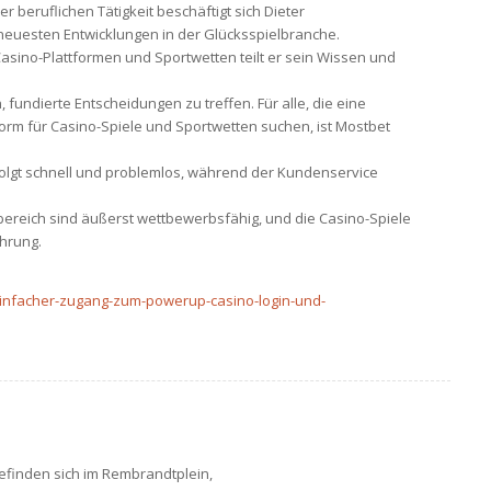
 beruflichen Tätigkeit beschäftigt sich Dieter
en neuesten Entwicklungen in der Glücksspielbranche.
Casino-Plattformen und Sportwetten teilt er sein Wissen und
 fundierte Entscheidungen zu treffen. Für alle, die eine
tform für Casino-Spiele und Sportwetten suchen, ist Mostbet
olgt schnell und problemlos, während der Kundenservice
tbereich sind äußerst wettbewerbsfähig, und die Casino-Spiele
ahrung.
r-einfacher-zugang-zum-powerup-casino-login-und-
efinden sich im Rembrandtplein,