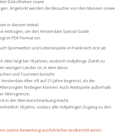
lein Diskotheken sowie
egen. Angelockt werden die Besucher von den Museen sowie
en in diesem Artikel
sse eintragen, um den Amsterdam Special Guide
iegt im PDF-Format vor.
h Sportwetten und Lotteriespiele in Frankreich erst ab
h Alter liegt bei 18 Jahren, wodurch Volljährige Zutritt zu
er wenigen Länder ist, in dem diese
ischen und Touristen besteht.
 Amsterdam Alter oft auf 21 Jahre begrenzt, da die
 Altersregeln festlegen können. Auch Wettspiele außerhalb
er Altersgrenze,
t in der Altersbeschränkung macht.
inheitlich 18 Jahre, sodass alle Volljährigen Zugang zu den
iano-casino-bewertung-ausfuhrlicher-testbericht-eines-