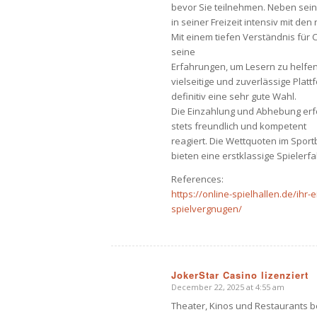
bevor Sie teilnehmen. Neben seiner
in seiner Freizeit intensiv mit d
Mit einem tiefen Verständnis für 
seine
Erfahrungen, um Lesern zu helfen,
vielseitige und zuverlässige Plat
definitiv eine sehr gute Wahl.
Die Einzahlung und Abhebung erf
stets freundlich und kompetent
reagiert. Die Wettquoten im Spor
bieten eine erstklassige Spielerf
References:
https://online-spielhallen.de/ih
spielvergnugen/
JokerStar Casino lizenziert
December 22, 2025 at 4:55 am
says:
Theater, Kinos und Restaurants b