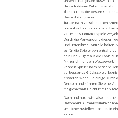
unseren Ranglisten auswählen und
den attraktiven Willkommensbonu
diesen Tests die besten Online C
Bestenlisten, die wir
für Sie nach verschiedenen Krite
unzählige Lizenzen an verschied
virtueller Automatenspiele verge
Durch die Verwendung dieser Tool
und unter ihrer Kontrolle halten. 
es für die Spieler von entscheide
sein und Zugriff auf die Tools zu
Mit zunehmendem Wettbewerb
können Spieler noch bessere Bel
verbessertes Glücksspielerlebnis
erwarten.Wenn Sie einige Durch 
Deutschland können Sie eine Vielza
möglicherweise nicht immer bietet
Nach und nach wird also in deuts
Besondere Aufmerksamkeit haben 
um sicherzustellen, dass du in 
kannst.