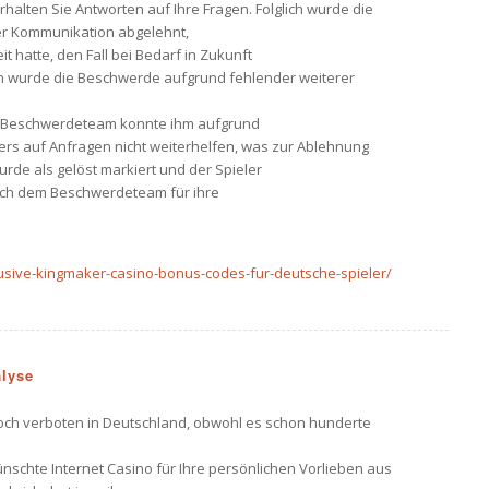
rhalten Sie Antworten auf Ihre Fragen. Folglich wurde die
r Kommunikation abgelehnt,
it hatte, den Fall bei Bedarf in Zukunft
en wurde die Beschwerde aufgrund fehlender weiterer
s Beschwerdeteam konnte ihm aufgrund
ers auf Anfragen nicht weiterhelfen, was zur Ablehnung
urde als gelöst markiert und der Spieler
uch dem Beschwerdeteam für ihre
klusive-kingmaker-casino-bonus-codes-fur-deutsche-spieler/
alyse
ch verboten in Deutschland, obwohl es schon hunderte
nschte Internet Casino für Ihre persönlichen Vorlieben aus