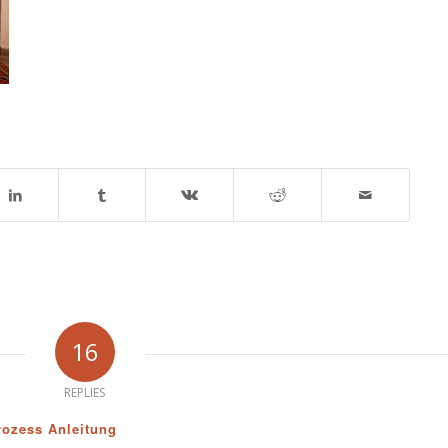
16
REPLIES
ozess Anleitung