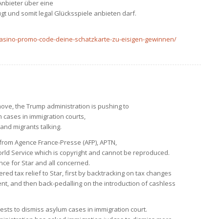
Anbieter über eine
ügt und somit legal Glücksspiele anbieten darf.
e-casino-promo-code-deine-schatzkarte-zu-eisigen-gewinnen/
ove, the Trump administration is pushing to
 cases in immigration courts,
and migrants talking.
 from Agence France-Presse (AFP), APTN,
rld Service which is copyright and cannot be reproduced.
nce for Star and all concerned.
ed tax relief to Star, first by backtracking on tax changes
t, and then back-pedalling on the introduction of cashless
ests to dismiss asylum cases in immigration court.