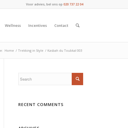
Voor advies, bel ons op
020 737 22 04
Wellness
Incentives
Contact
e:
Home
/
Trekking in Style
/
Kasbah du Toubkal 003
RECENT COMMENTS