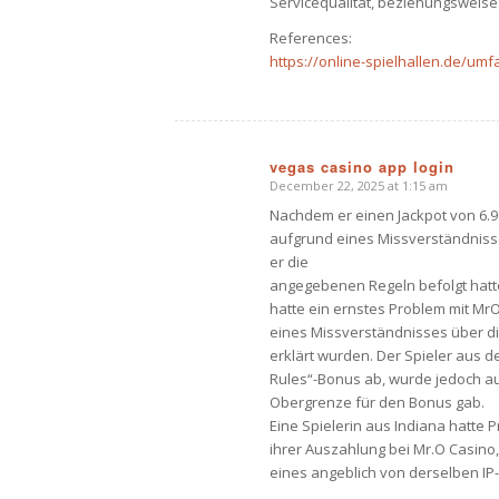
Servicequalität, beziehungsweis
References:
https://online-spielhallen.de/um
vegas casino app login
December 22, 2025 at 1:15 am
says:
Nachdem er einen Jackpot von 6.
aufgrund eines Missverständnisse
er die
angegebenen Regeln befolgt hatt
hatte ein ernstes Problem mit Mr
eines Missverständnisses über d
erklärt wurden. Der Spieler aus d
Rules“-Bonus ab, wurde jedoch a
Obergrenze für den Bonus gab.
Eine Spielerin aus Indiana hatte 
ihrer Auszahlung bei Mr.O Casino
eines angeblich von derselben 