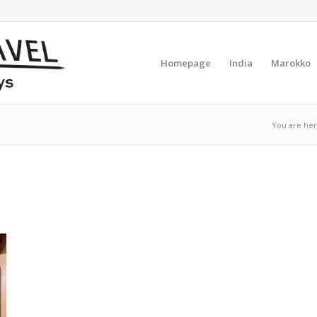
Homepage
India
Marokko
You are her
l