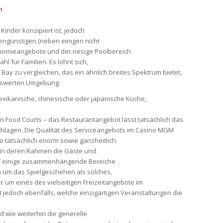
n
r Kinder konzipiert ist, jedoch
engünstigen (neben einigen nicht
nomieangebote und der riesige Poolbereich
 für Familien. Es lohnt sich,
Bay zu vergleichen, das ein ähnlich breites Spektrum bietet,
enswerten Umgebung.
mexikanische, chinesische oder japanische Küche,
 Food Courts – das Restaurantangebot lässt tatsächlich das
chlagen. Die Qualität des Serviceangebots im Casino MGM
 tatsächlich enorm sowie ganzheitlich.
 in deren Rahmen die Gäste und
uf einige zusammenhängende Bereiche
n um das Spielgeschehen als solches,
 um eines des vielseitigen Freizeitangebote im
 jedoch ebenfalls, welche einzigartigen Veranstaltungen die
 wie weiterhin die generelle