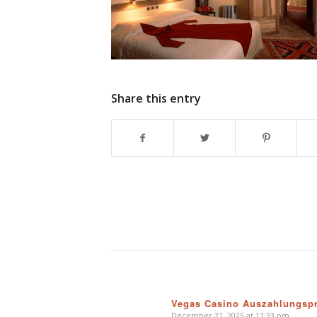
Share this entry
Vegas Casino Auszahlungspr
December 21, 2025 at 11:33 pm