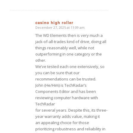
casino high roller
December 27, 2025 at 11:09 am
says:
The WD Elements then is very much a
jack-of-all-trades kind of drive, doing all
things reasonably well, while not
outperforming in one category or the
other.
We’ve tested each one extensively, so
you can be sure that our
recommendations can be trusted.
John (He/Him) is TechRadar’s
Components Editor and has been
reviewing computer hardware with
TechRadar
for several years. Despite this, its three-
year warranty adds value, making it
an appealing choice for those
prioritizing robustness and reliability in