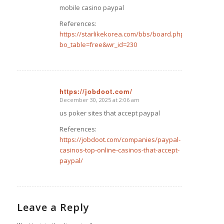
mobile casino paypal
References:
https://starlikekorea.com/bbs/board.php?
bo_table=free&wr_id=230
https://jobdoot.com/
December 30, 2025 at 2:06 am
says:
us poker sites that accept paypal
References:
https://jobdoot.com/companies/paypal-
casinos-top-online-casinos-that-accept-
paypal/
Leave a Reply