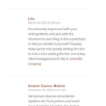
Lila
March 26, 2025 at 9:50 pm
says:
I’m extremely impressed with your
writing talents and also with the
structure to your blog. Is this a paid topic
or did you modify it yourself? Anyway
keep up the nice quality writing, it’s rare
to look a nice weblog like this one today.
I like heritagetravel.nl ! My is:
LinkedIN
Scraping
Snatch Casino Mobile
December 22, 2025 at 4:12 am
says:
Sie können ebenso mit anderen
Spielern am Tisch pokern und somit