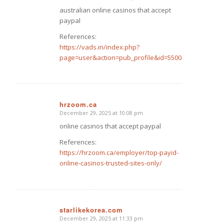
australian online casinos that accept
paypal
References:
https://vads.in/index.php?
page=user&action=pub_profile&id=550048
hrzoom.ca
December 29, 2025 at 10:08 pm
says:
online casinos that accept paypal
References:
https://hrzoom.ca/employer/top-payid-
online-casinos-trusted-sites-only/
starlikekorea.com
December 29, 2025 at 11:33 pm
says: