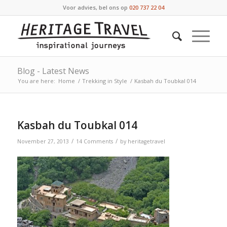
Voor advies, bel ons op
020 737 22 04
Blog - Latest News
You are here:
Home
/
Trekking in Style
/
Kasbah du Toubkal 014
Kasbah du Toubkal 014
/
/
November 27, 2013
14 Comments
by
heritagetravel