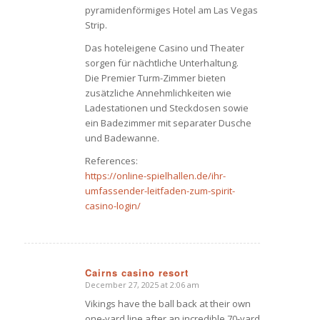
pyramidenförmiges Hotel am Las Vegas
Strip.
Das hoteleigene Casino und Theater
sorgen für nächtliche Unterhaltung.
Die Premier Turm-Zimmer bieten
zusätzliche Annehmlichkeiten wie
Ladestationen und Steckdosen sowie
ein Badezimmer mit separater Dusche
und Badewanne.
References:
https://online-spielhallen.de/ihr-
umfassender-leitfaden-zum-spirit-
casino-login/
Cairns casino resort
December 27, 2025 at 2:06 am
says:
Vikings have the ball back at their own
one-yard line after an incredible 70-yard