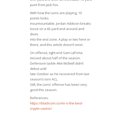
punt from Jack Fox.
With how the Lions are playing, 10
points looks
insurmountable. Jordan Addison breaks
loose on a 65-yard end around and
dives
into the end zone. A play or two here or
there, and this article doesn’t exist.
On offense, tight end Sam LaPorta
missed about half of the season.
Defensive tackle Alim McNeill didn’t
debut until
late October as he recovered from last
season’s torn ACL.
Still, the Lions’ offense has been very
good this season.
References:
https://blackcoin.co/mr-o-the-best-
crypto-casino/