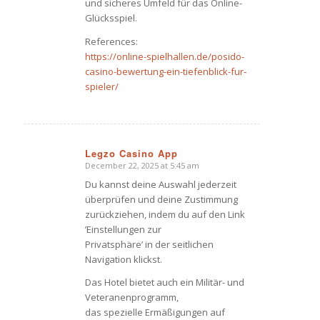
und sicheres Umfeld für das Online-
Glücksspiel.
References:
https://online-spielhallen.de/posido-
casino-bewertung-ein-tiefenblick-fur-
spieler/
Legzo Casino App
December 22, 2025 at 5:45 am
says:
Du kannst deine Auswahl jederzeit
überprüfen und deine Zustimmung
zurückziehen, indem du auf den Link
’Einstellungen zur
Privatsphäre’ in der seitlichen
Navigation klickst.
Das Hotel bietet auch ein Militär- und
Veteranenprogramm,
das spezielle Ermäßigungen auf