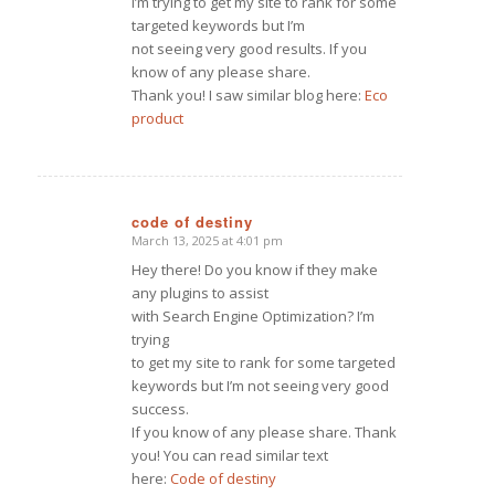
I’m trying to get my site to rank for some
targeted keywords but I’m
not seeing very good results. If you
know of any please share.
Thank you! I saw similar blog here:
Eco
product
code of destiny
March 13, 2025 at 4:01 pm
says:
Hey there! Do you know if they make
any plugins to assist
with Search Engine Optimization? I’m
trying
to get my site to rank for some targeted
keywords but I’m not seeing very good
success.
If you know of any please share. Thank
you! You can read similar text
here:
Code of destiny