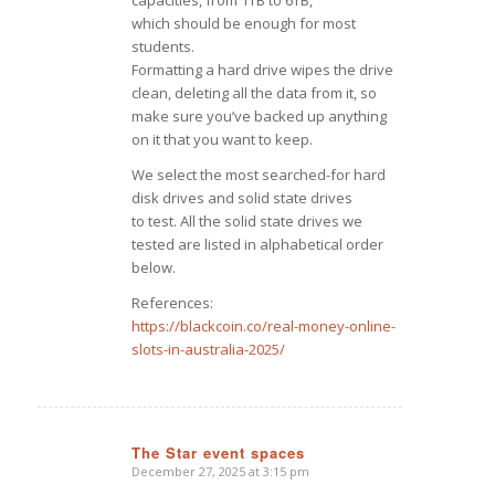
capacities, from 1TB to 6TB,
which should be enough for most
students.
Formatting a hard drive wipes the drive
clean, deleting all the data from it, so
make sure you’ve backed up anything
on it that you want to keep.
We select the most searched-for hard
disk drives and solid state drives
to test. All the solid state drives we
tested are listed in alphabetical order
below.
References:
https://blackcoin.co/real-money-online-
slots-in-australia-2025/
The Star event spaces
December 27, 2025 at 3:15 pm
says: