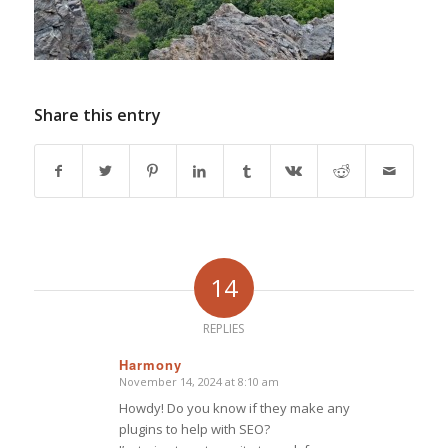
Share this entry
14
REPLIES
Harmony
November 14, 2024 at 8:10 am
says:
Howdy! Do you know if they make any
plugins to help with SEO?