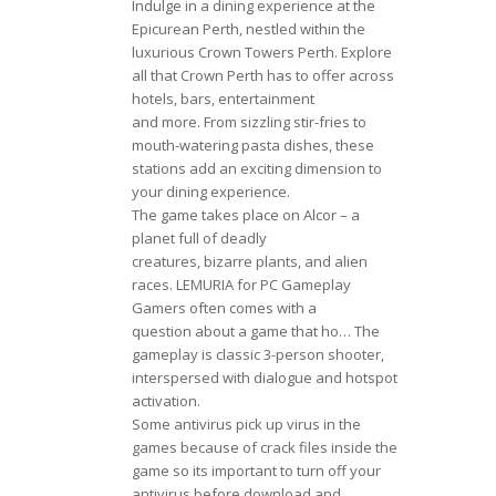
Indulge in a dining experience at the
Epicurean Perth, nestled within the
luxurious Crown Towers Perth. Explore
all that Crown Perth has to offer across
hotels, bars, entertainment
and more. From sizzling stir-fries to
mouth-watering pasta dishes, these
stations add an exciting dimension to
your dining experience.
The game takes place on Alcor – a
planet full of deadly
creatures, bizarre plants, and alien
races. LEMURIA for PC Gameplay
Gamers often comes with a
question about a game that ho… The
gameplay is classic 3-person shooter,
interspersed with dialogue and hotspot
activation.
Some antivirus pick up virus in the
games because of crack files inside the
game so its important to turn off your
antivirus before download and