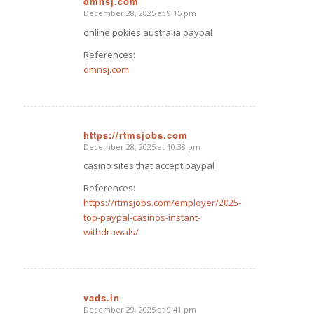
dmnsj.com
December 28, 2025 at 9:15 pm
says:
online pokies australia paypal
References:
dmnsj.com
https://rtmsjobs.com
December 28, 2025 at 10:38 pm
says:
casino sites that accept paypal
References:
https://rtmsjobs.com/employer/2025-
top-paypal-casinos-instant-
withdrawals/
vads.in
December 29, 2025 at 9:41 pm
says: