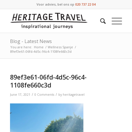
Voor advies, bel ons op
020 737 22 04
Blog - Latest News
You are here:
Home
/
Wellness Spanje
/
89ef3e61-06fd-4d5c-96c4-1108fe660c3d
89ef3e61-06fd-4d5c-96c4-
1108fe660c3d
/
/
June 17, 2021
0 Comments
by
heritagetravel