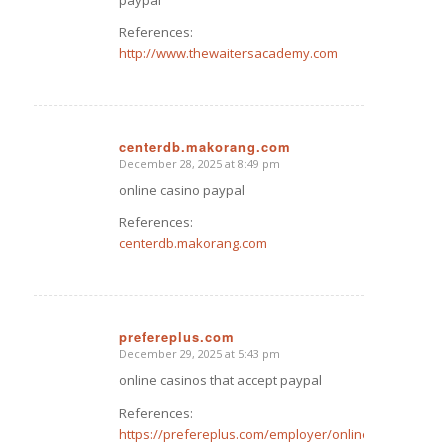
paypal
References:
http://www.thewaitersacademy.com
centerdb.makorang.com
December 28, 2025 at 8:49 pm
says:
online casino paypal
References:
centerdb.makorang.com
prefereplus.com
December 29, 2025 at 5:43 pm
says:
online casinos that accept paypal
References:
https://prefereplus.com/employer/online-