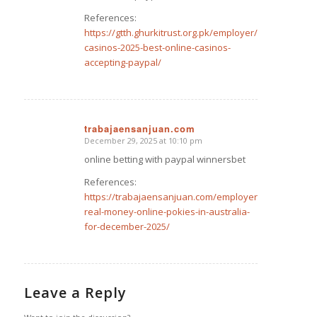
References:
https://gtth.ghurkitrust.org.pk/employer/paypal-
casinos-2025-best-online-casinos-
accepting-paypal/
trabajaensanjuan.com
December 29, 2025 at 10:10 pm
says:
online betting with paypal winnersbet
References:
https://trabajaensanjuan.com/employer/best-
real-money-online-pokies-in-australia-
for-december-2025/
Leave a Reply