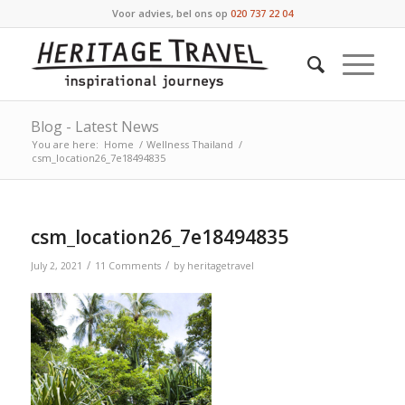
Voor advies, bel ons op
020 737 22 04
Blog - Latest News
You are here:
Home
/
Wellness Thailand
/
csm_location26_7e18494835
csm_location26_7e18494835
/
/
July 2, 2021
11 Comments
by
heritagetravel