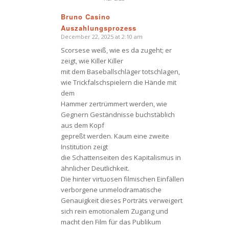
Bruno Casino
Auszahlungsprozess
says:
December 22, 2025 at 2:10 am
Scorsese weiß, wie es da zugeht; er
zeigt, wie Killer Killer
mit dem Baseballschläger totschlagen,
wie Trickfalschspielern die Hände mit
dem
Hammer zertrümmert werden, wie
Gegnern Geständnisse buchstäblich
aus dem Kopf
gepreßt werden. Kaum eine zweite
Institution zeigt
die Schattenseiten des Kapitalismus in
ähnlicher Deutlichkeit.
Die hinter virtuosen filmischen Einfällen
verborgene unmelodramatische
Genauigkeit dieses Porträts verweigert
sich rein emotionalem Zugang und
macht den Film für das Publikum