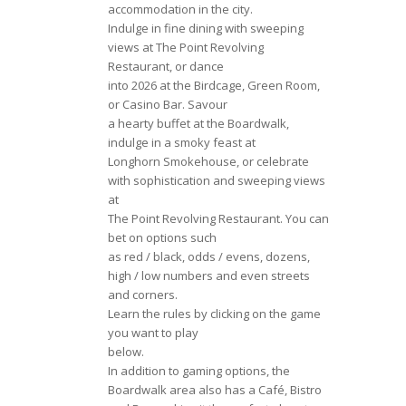
accommodation in the city.
Indulge in fine dining with sweeping
views at The Point Revolving
Restaurant, or dance
into 2026 at the Birdcage, Green Room,
or Casino Bar. Savour
a hearty buffet at the Boardwalk,
indulge in a smoky feast at
Longhorn Smokehouse, or celebrate
with sophistication and sweeping views
at
The Point Revolving Restaurant. You can
bet on options such
as red / black, odds / evens, dozens,
high / low numbers and even streets
and corners.
Learn the rules by clicking on the game
you want to play
below.
In addition to gaming options, the
Boardwalk area also has a Café, Bistro