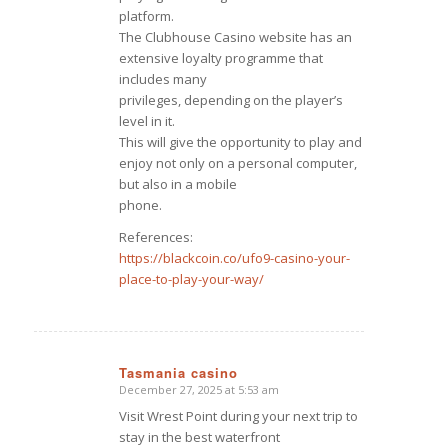
platform.
The Clubhouse Casino website has an
extensive loyalty programme that
includes many
privileges, depending on the player’s
level in it.
This will give the opportunity to play and
enjoy not only on a personal computer,
but also in a mobile
phone.
References:
https://blackcoin.co/ufo9-casino-your-
place-to-play-your-way/
Tasmania casino
December 27, 2025 at 5:53 am
says:
Visit Wrest Point during your next trip to
stay in the best waterfront