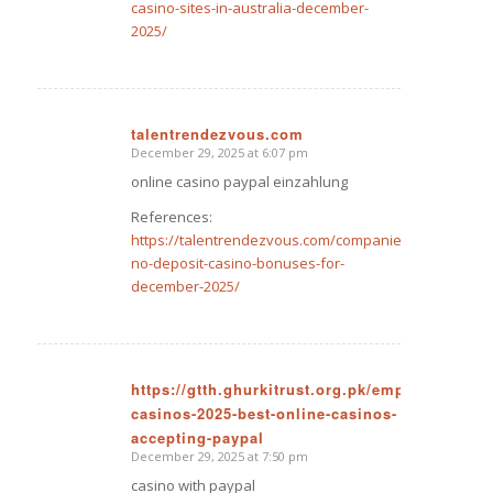
casino-sites-in-australia-december-
2025/
talentrendezvous.com
December 29, 2025 at 6:07 pm
says:
online casino paypal einzahlung
References:
https://talentrendezvous.com/companies/australian-
no-deposit-casino-bonuses-for-
december-2025/
https://gtth.ghurkitrust.org.pk/employer/paypa
casinos-2025-best-online-casinos-
says:
accepting-paypal
December 29, 2025 at 7:50 pm
casino with paypal