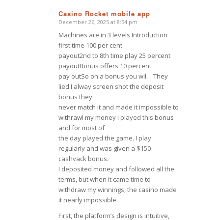
Casino Rocket mobile app
December 26, 2025 at 8:54 pm
says:
Machines are in 3 levels Introduction
first time 100 per cent
payout2nd to 8th time play 25 percent
payoutBonus offers 10 percent
pay outSo on a bonus you wil… They
lied I alway screen shot the deposit
bonus they
never match it and made it impossible to
withrawl my money I played this bonus
and for most of
the day played the game. I play
regularly and was given a $150
cashvack bonus.
I deposited money and followed all the
terms, but when it came time to
withdraw my winnings, the casino made
it nearly impossible.
First, the platform’s design is intuitive,