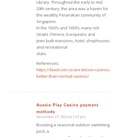
Library. Throughout the early to mid
20th century, the area was a haven for
the wealthy Peranakan community of
Singapore.
In the 1920’s and 1930’s, many rich
Straits Chinese, Europeans and
Jews built mansions, hotel, shophouses
and recreational
clubs.
References:
https://blackcoin.co/are-bitcoin-casinos-
better-than-normal-casinos/
Aussie Play Casino payment
methods
says:
December 27, 2025 at 2:57 pm
Boasting a seasonal outdoor swimming
pool, a