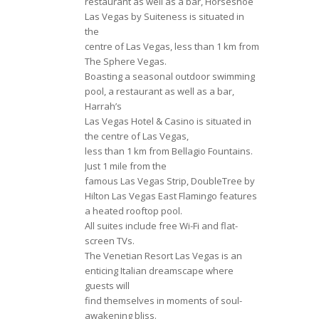
restaurant as well as a bar, Horseshoe
Las Vegas by Suiteness is situated in
the
centre of Las Vegas, less than 1 km from
The Sphere Vegas.
Boasting a seasonal outdoor swimming
pool, a restaurant as well as a bar,
Harrah’s
Las Vegas Hotel & Casino is situated in
the centre of Las Vegas,
less than 1 km from Bellagio Fountains.
Just 1 mile from the
famous Las Vegas Strip, DoubleTree by
Hilton Las Vegas East Flamingo features
a heated rooftop pool.
All suites include free Wi-Fi and flat-
screen TVs.
The Venetian Resort Las Vegas is an
enticing Italian dreamscape where
guests will
find themselves in moments of soul-
awakening bliss.