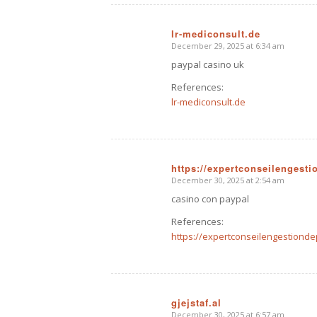
lr-mediconsult.de
December 29, 2025 at 6:34 am
says:
paypal casino uk
References:
lr-mediconsult.de
https://expertconseilengesti
December 30, 2025 at 2:54 am
says:
casino con paypal
References:
https://expertconseilengestionde
gjejstaf.al
December 30, 2025 at 6:57 am