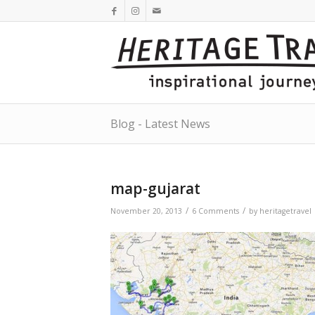
Blog - Latest News
map-gujarat
/
/
November 20, 2013
6 Comments
by
heritagetravel