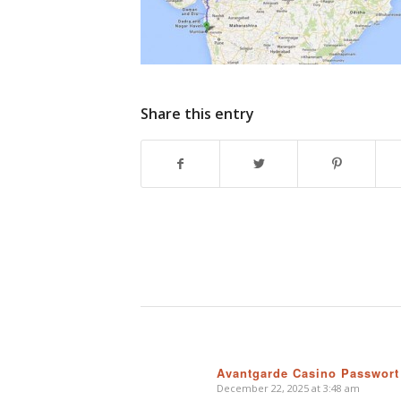
Share this entry
Avantgarde Casino Passwort
December 22, 2025 at 3:48 am
says: